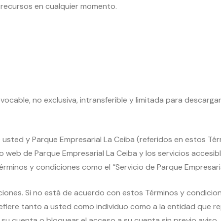
de recursos en cualquier momento.
vocable, no exclusiva, intransferible y limitada para descargar
 usted y Parque Empresarial La Ceiba (referidos en estos Té
tio web de Parque Empresarial La Ceiba y los servicios accesi
rminos y condiciones como el “Servicio de Parque Empresaria
ones. Si no está de acuerdo con estos Términos y condiciones
efiere tanto a usted como individuo como a la entidad que re
su cuenta o bloquear el acceso a su cuenta sin previo aviso.